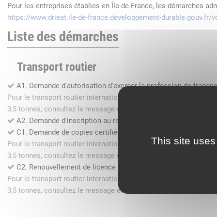
Pour les entreprises établies en Île-de-France, les démarches ad
https://www.drieat.ile-de-france.developpement-durable.gouv.fr
Liste des démarches
Transport routier
A1. Demande d'autorisation d'exercer la profession de transpo
Pour le transport routier international de marchandises dans l
3,5 tonnes, consultez le message en page d'accueil.
A2. Demande d'inscription au registre des commissionnaires 
C1. Demande de copies certifiées conformes
This site uses
Pour le transport routier international de marchandises dans l
3,5 tonnes, consultez le message en page d'accueil.
C2. Renouvellement de licence transport routier
Pour le transport routier international de marchandises dans l
3,5 tonnes, consultez le message en page d'accueil.