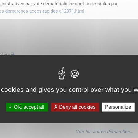
ministratives par voie dématérialisée sont accessibles par
/vos-demarches-acces-rapides-a12371.html
rteur
'espace économique européen avec des véhicules n'excédant pas
de transport
 cookies and gives you control over what you w
'espace économique européen avec des véhicules n'excédant pas
OK, accept all
Deny all cookies
Personalize
'espace économique européen avec des véhicules n'excédant pas
Voir les autres démarches...