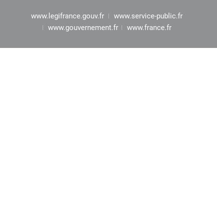
www.legifrance.gouv.fr
www.service-public.fr
www.gouvernement.fr
www.france.fr