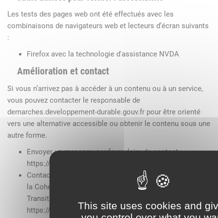
Les tests des pages web ont été effectués avec les
combinaisons de navigateurs web et lecteurs d’écran suivants
:
Firefox avec la technologie d'assistance NVDA
Amélioration et contact
Si vous n’arrivez pas à accéder à un contenu ou à un service,
vous pouvez contacter le responsable de
demarches.developpement-durable.gouv.fr pour être orienté
vers une alternative accessible ou obtenir le contenu sous une
autre forme.
Envoyer un message par formulaire de contact :
https://contact.ecologique-solidaire.gouv.fr/
Contacter le ministère de la Transition écologique et de
la Cohésion des territoires et le ministère de la
Transition énergétique
This site uses cookies and gi
https://www.ecologie.gouv.fr/contact-mtes
you control over what you wa