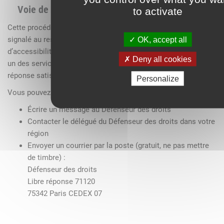
Voie de recours
to activate
Cette procédure est à utiliser dans le cas suivant : vous avez
signalé au responsable du site internet un défaut
OK, accept all
d’accessibilité qui vous empêche d’accéder à un contenu ou à
Deny all cookies
un des services du portail et vous n’avez pas obtenu de
réponse satisfaisante.
Personalize
Vous pouvez :
Écrire un message au
Défenseur des droits
Contacter
le délégué du Défenseur des droits dans votre
région
Envoyer un courrier par la poste (gratuit, ne pas mettre
de timbre) :
Défenseur des droits
Libre réponse 71120
75342 Paris CEDEX 07