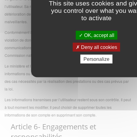
This site uses cookies and gi
l’utilisateur. Sa responsabilité ne peut toutefois être recherchée en cas de
you control over what you wa
détérioration des dispositifs de protection, en particulier du fait d'attaques
to activate
malveillantes.
Conformément à l’article 34 Bis de la loi du 6 janvier 1978, « en cas de
OK, accept all
violation de données à caractère personnel, le fournisseur de services de
Deny all cookies
communications électroniques accessibles au public avertit, sans délai, la
Commission nationale de l'informatique et des libertés ».
Personalize
Le ministère et l’opérateur s’engagent à n’opérer aucune communication des
informations ou documents transmis par l’utilisateur à des tiers, en dehors
des cas nécessités par la réalisation des prestations ou des cas prévus par
la loi.
Les informations transmises par l’utilisateur restent sous son contrôle. Il peut
à tout moment les modifier. Il peut choisir de supprimer toutes les
informations de son compte en supprimant son compte.
Article 6- Engagements et
responsabilités