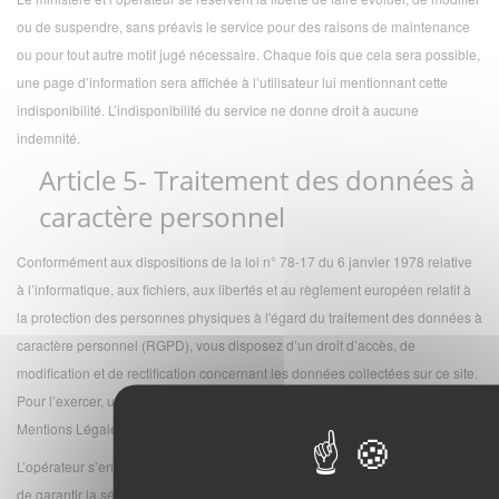
ou de suspendre, sans préavis le service pour des raisons de maintenance
ou pour tout autre motif jugé nécessaire. Chaque fois que cela sera possible,
une page d’information sera affichée à l’utilisateur lui mentionnant cette
indisponibilité. L’indisponibilité du service ne donne droit à aucune
indemnité.
Article 5- Traitement des données à
caractère personnel
Conformément aux dispositions de la loi n° 78-17 du 6 janvier 1978 relative
à l’informatique, aux fichiers, aux libertés et au règlement européen relatif à
la protection des personnes physiques à l'égard du traitement des données à
caractère personnel (RGPD), vous disposez d’un droit d’accès, de
modification et de rectification concernant les données collectées sur ce site.
Pour l’exercer, utilisez les coordonnées mentionnées dans la rubrique
Mentions Légales.
L’opérateur s’engage à prendre toutes les mesures nécessaires permettant
de garantir la sécurité et la confidentialité des informations fournies par