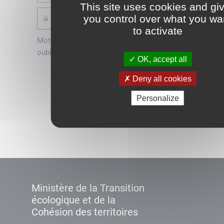
This site uses cookies and gi
you control over what you wa
to activate
Mot de passe
Je crée mon
oublié ?
compte
OK, accept all
Connexion
Deny all cookies
Personalize
Démarrer
Ministère de la Transition
écologique et de la
Cohésion des territoires