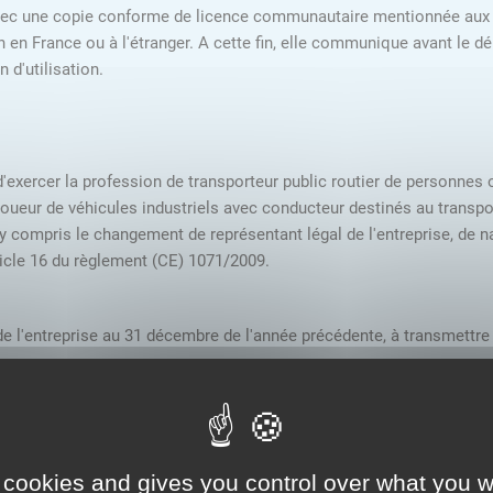
avec une copie conforme de licence communautaire mentionnée aux 1° et
 en France ou à l'étranger. A cette fin, elle communique avant le dé
 d'utilisation.
n d'exercer la profession de transporteur public routier de personnes
eur de véhicules industriels avec conducteur destinés au transport
 y compris le changement de représentant légal de l'entreprise, de n
ticle 16 du règlement (CE) 1071/2009.
e l'entreprise au 31 décembre de l'année précédente, à transmettre 
'y avoir accès, vous devez
vous connecter
ou
vous créer un compte
lution proposée par l'Etat pour sécuriser et simplifier la connexion 
 cookies and gives you control over what you w