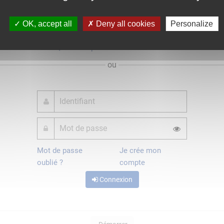
OK, accept all
Deny all cookies
Personalize
Qu'est-ce que FranceConnect ?
ou
Mot de passe
Je crée mon
oublié ?
compte
Connexion