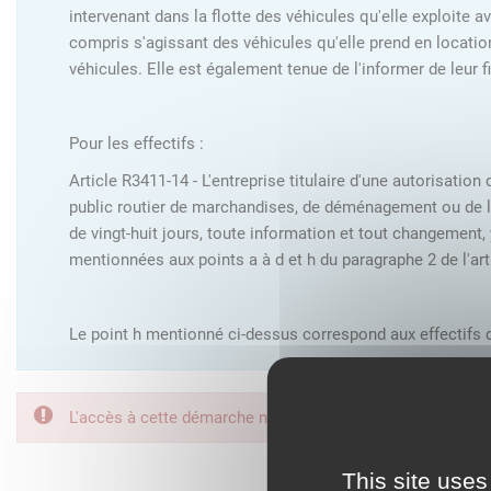
intervenant dans la flotte des véhicules qu'elle exploite 
compris s'agissant des véhicules qu'elle prend en location
véhicules. Elle est également tenue de l'informer de leur fin
Pour les effectifs :
Article R3411-14 - L'entreprise titulaire d'une autorisatio
public routier de marchandises, de déménagement ou de lou
de vingt-huit jours, toute information et tout changement,
mentionnées aux points a à d et h du paragraphe 2 de l'ar
Le point h mentionné ci-dessus correspond aux effectifs d
L'accès à cette démarche ne vous est pas autorisé. Afin d
FranceConnect est la so
This site uses