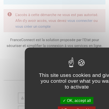
L'accès à cette démarche ne vous est pas autorisé.
Afin d'y avoir accès, vous devez
vous connecter
ou
vous créer un compte
FranceConnect est la solution proposée par l'Etat pour
sécuriser et simplifier la connexion à vos services en ligne.
Qu'est-ce que FranceConnect ?
This site uses cookies and gi
ou
you control over what you wa
to activate
OK, accept all