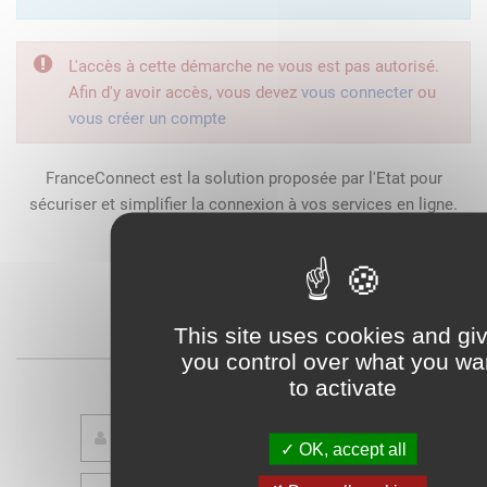
L'accès à cette démarche ne vous est pas autorisé.
Afin d'y avoir accès, vous devez
vous connecter
ou
vous créer un compte
FranceConnect est la solution proposée par l'Etat pour
sécuriser et simplifier la connexion à vos services en ligne.
Qu'est-ce que FranceConnect ?
This site uses cookies and gi
ou
you control over what you wa
to activate
OK, accept all