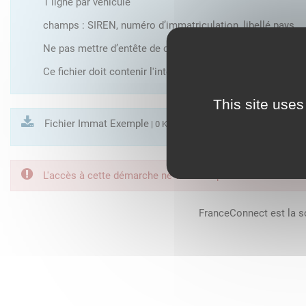
1 ligne par véhicule
champs : SIREN, numéro d’immatriculation, libellé pays
Ne pas mettre d’entête de colonne
Ce fichier doit contenir l'intégralité des véhicules exploité
This site uses
Fichier Immat Exemple
| 0 Ko
L'accès à cette démarche ne vous est pas autorisé. Afin d
FranceConnect est la so