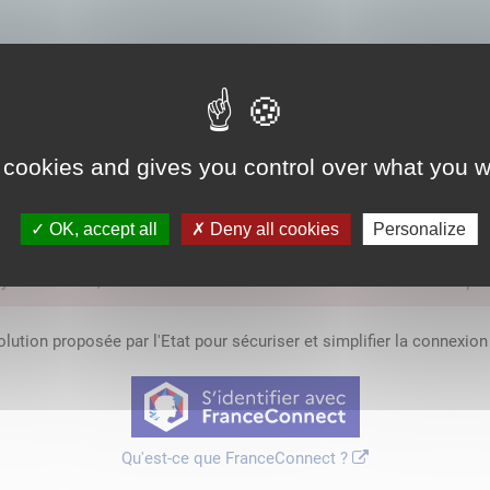
s par l'entreprise.
 cookies and gives you control over what you w
OK, accept all
Deny all cookies
Personalize
'y avoir accès, vous devez
vous connecter
ou
vous créer un compte
lution proposée par l'Etat pour sécuriser et simplifier la connexion 
Qu'est-ce que FranceConnect ?