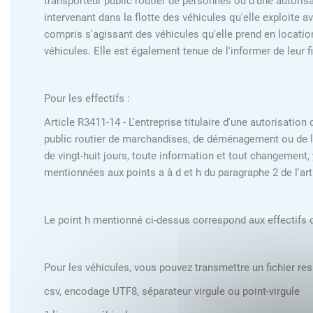
transporteur public routier de personnes ou d'une autoris
intervenant dans la flotte des véhicules qu'elle exploite 
compris s'agissant des véhicules qu'elle prend en location
véhicules. Elle est également tenue de l'informer de leur fin
Pour les effectifs :
Article R3411-14 - L'entreprise titulaire d'une autorisatio
public routier de marchandises, de déménagement ou de lou
de vingt-huit jours, toute information et tout changement,
mentionnées aux points a à d et h du paragraphe 2 de l'ar
Le point h mentionné ci-dessus correspond aux effectifs d
Pour les véhicules, vous pouvez transmettre un fichier res
csv, encodage UTF8, séparateur virgule ou point-virgule