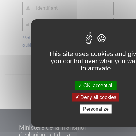
Mot de passe
Je crée mon
oublié ?
compte
This site uses cookies and gi
Connexion
you control over what you wa
to activate
Démarrer
OK, accept all
Deny all cookies
Personalize
Ministère de la Transition
écologique et de la