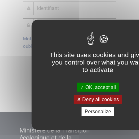
Mot de passe
Je crée mon
oublié ?
compte
This site uses cookies and gi
Connexion
you control over what you wa
to activate
Démarrer
OK, accept all
Deny all cookies
Personalize
Ministère de la Transition
écologique et de la