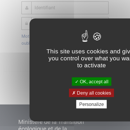
Mot de passe
Je crée mon
oublié ?
compte
This site uses cookies and gi
Connexion
you control over what you wa
to activate
Démarrer
OK, accept all
Deny all cookies
Personalize
Ministère de la Transition
écologique et de la