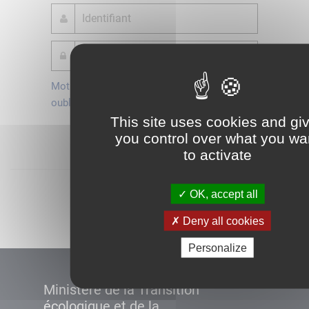
Mot de passe
Je crée mon
oublié ?
compte
This site uses cookies and gi
Connexion
you control over what you wa
to activate
Démarrer
OK, accept all
Deny all cookies
Personalize
Ministère de la Transition
écologique et de la