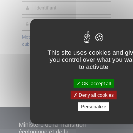
Mot de passe
Je crée mon
oublié ?
compte
This site uses cookies and gi
Connexion
you control over what you wa
to activate
Démarrer
OK, accept all
Deny all cookies
Personalize
Ministère de la Transition
écologique et de la