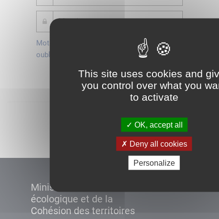
Mot de passe
Je crée mon
oublié ?
compte
This site uses cookies and gi
Connexion
you control over what you wa
to activate
Démarrer
OK, accept all
Deny all cookies
Personalize
Ministère de la Transition
écologique et de la
Cohésion des territoires