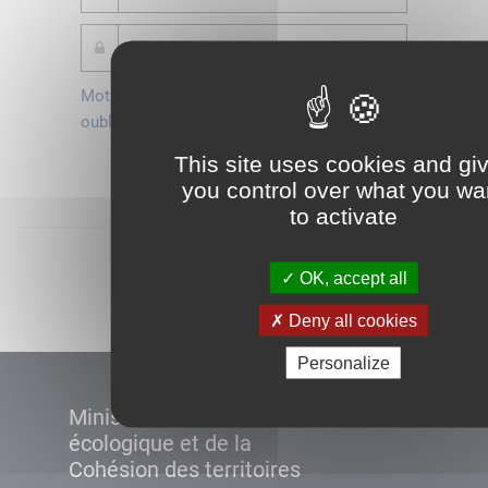
Mot de passe
Je crée mon
oublié ?
compte
This site uses cookies and gi
Connexion
you control over what you wa
to activate
Démarrer
OK, accept all
Deny all cookies
Personalize
Ministère de la Transition
écologique et de la
Cohésion des territoires