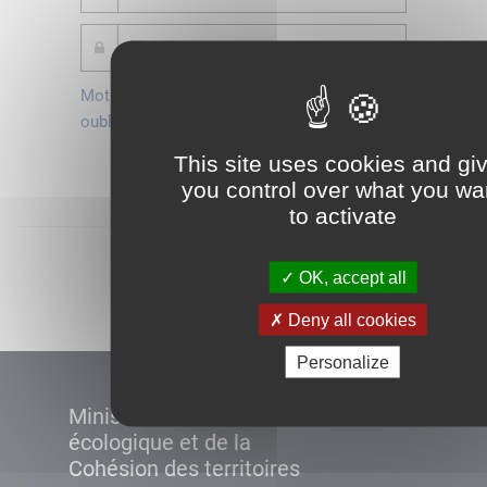
Mot de passe
Je crée mon
oublié ?
compte
This site uses cookies and gi
Connexion
you control over what you wa
to activate
Démarrer
OK, accept all
Deny all cookies
Personalize
Ministère de la Transition
écologique et de la
Cohésion des territoires