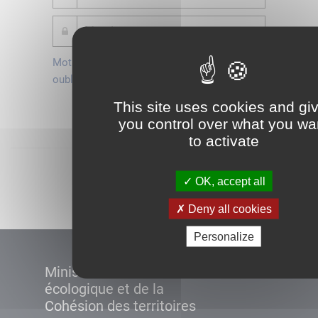
Mot de passe
Je crée mon
oublié ?
compte
This site uses cookies and gi
Connexion
you control over what you wa
to activate
Démarrer
OK, accept all
Deny all cookies
Personalize
Ministère de la Transition
écologique et de la
Cohésion des territoires