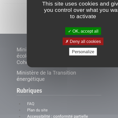
This site uses cookies and gi
you control over what you wa
Démarrer
to activate
OK, accept all
Deny all cookies
Ministère de la Transition
Personalize
écologique et de la
Cohésion des territoires
Ministère de la Transition
énergétique
Rubriques
FAQ
Plan du site
Accessibilité : conformité partielle