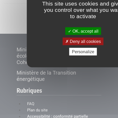
This site uses cookies and gi
you control over what you wa
Démarrer
to activate
OK, accept all
Deny all cookies
Ministère de la Transition
Personalize
écologique et de la
Cohésion des territoires
Ministère de la Transition
énergétique
Rubriques
FAQ
Plan du site
Accessibilité : conformité partielle