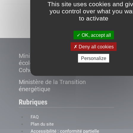
This site uses cookies and gi
you control over what you wa
Démarrer
to activate
OK, accept all
Deny all cookies
Ministère de la Transition
Personalize
écologique et de la
Cohésion des territoires
Ministère de la Transition
énergétique
Rubriques
FAQ
Plan du site
Accessibilité : conformité partielle