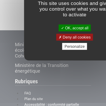
This site uses cookies and gi
you control over what you wa
Démarrer
to activate
OK, accept all
Deny all cookies
Ministère de la Transition
Personalize
écologique et de la
Cohésion des territoires
Ministère de la Transition
énergétique
Rubriques
FAQ
Plan du site
Accessibilité : conformité partielle