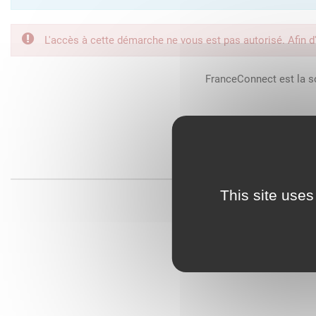
L'accès à cette démarche ne vous est pas autorisé. Afin d
FranceConnect est la so
This site uses