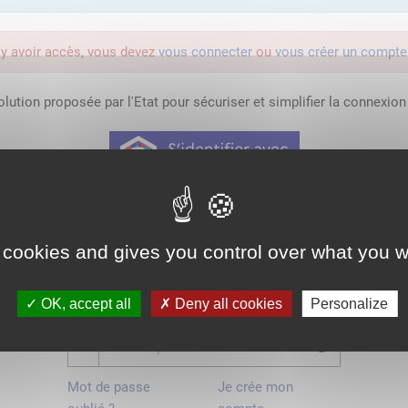
'y avoir accès, vous devez
vous connecter
ou
vous créer un compte
lution proposée par l'Etat pour sécuriser et simplifier la connexion 
Qu'est-ce que FranceConnect ?
ou
 cookies and gives you control over what you w
OK, accept all
Deny all cookies
Personalize
Mot de passe
Je crée mon