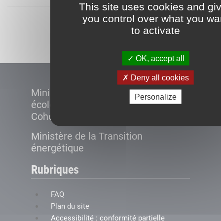
This site uses cookies and gi
you control over what you wa
Démarrer
to activate
OK, accept all
Deny all cookies
Ministère de la Transition
Personalize
écologique et de la
Cohésion des territoires
Ministère de la Transition
énergétique
Rubriques
FAQ
Plan du site
Accessibilité : conformité partielle