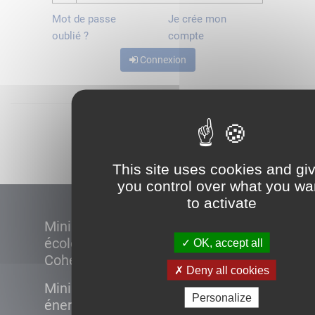
Mot de passe
Je crée mon
oublié ?
compte
Connexion
Démarrer
This site uses cookies and gi
you control over what you wa
to activate
Ministère de la Transition
écologique et de la
OK, accept all
Cohésion des territoires
Deny all cookies
Ministère de la Transition
Personalize
énergétique