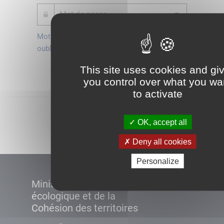
Mot de passe
Je crée mon
oublié ?
compte
Connexion
This site uses cookies and gi
you control over what you wa
to activate
Démarrer
OK, accept all
Deny all cookies
Personalize
Ministère de la Transition
écologique et de la
Cohésion des territoires