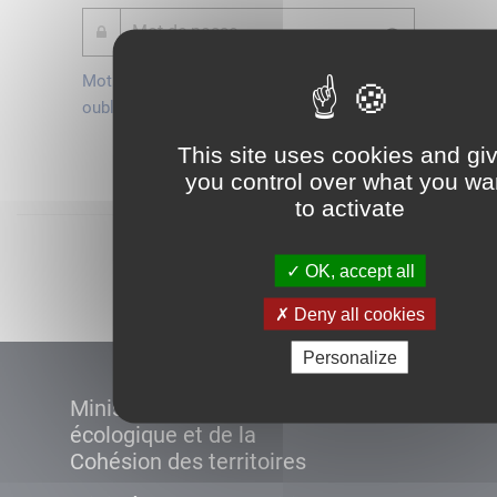
Mot de passe
Je crée mon
oublié ?
compte
Connexion
This site uses cookies and gi
you control over what you wa
to activate
Démarrer
OK, accept all
Deny all cookies
Personalize
Ministère de la Transition
écologique et de la
Cohésion des territoires