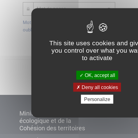
Mot de passe
Je crée mon
oublié ?
compte
Connexion
This site uses cookies and gi
you control over what you wa
to activate
Démarrer
OK, accept all
Deny all cookies
Personalize
Ministère de la Transition
écologique et de la
Cohésion des territoires