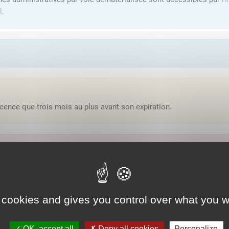
l
.
cence que trois mois au plus avant son expiration.
'y avoir accès, vous devez
vous connecter
ou
vous créer un compte
lution proposée par l'Etat pour sécuriser et simplifier la connexion 
 cookies and gives you control over what you w
Qu'est-ce que FranceConnect ?
OK, accept all
Deny all cookies
Personalize