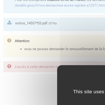
durable.gouv.fr/vos-demarches-acces-rapides-a12371.htm
notice_14557*03.pdf
| 57 Ko
Attention
vous ne pouvez demander le renouvellement de la li
L'accès à cette démarche ne vous est pas autorisé. Afin d
FranceConnect est la so
This site uses