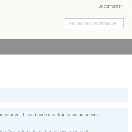
Se connecter
ou intérieur. La demande sera transmise au service
tps://www.drieat.ile-de-france.developpement-