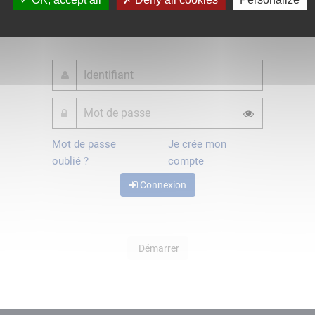
ou
Mot de passe
Je crée mon
oublié ?
compte
Connexion
Démarrer