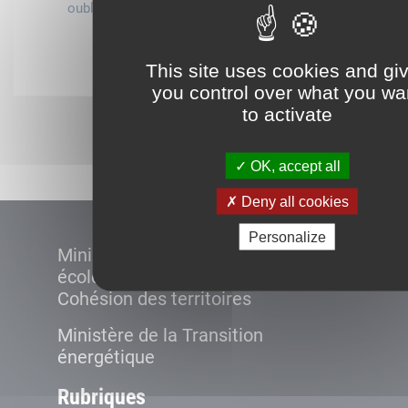
oublié ?
compte
Connexion
This site uses cookies and gi
you control over what you wa
to activate
Démarrer
OK, accept all
Deny all cookies
Personalize
Ministère de la Transition
écologique et de la
Cohésion des territoires
Ministère de la Transition
énergétique
Rubriques