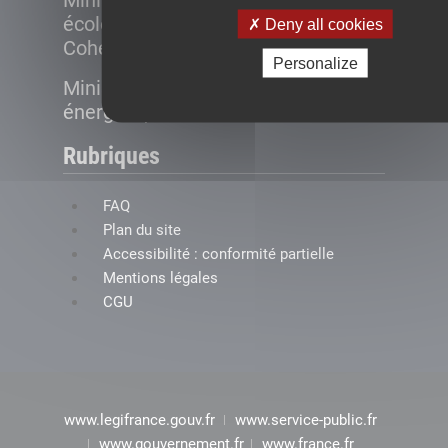
Ministère de la Transition
écologique et de la
Deny all cookies
Cohésion des territoires
Personalize
Ministère de la Transition
énergétique
Rubriques
FAQ
Plan du site
Accessibilité : conformité partielle
Mentions légales
CGU
www.legifrance.gouv.fr
www.service-public.fr
www.gouvernement.fr
www.france.fr