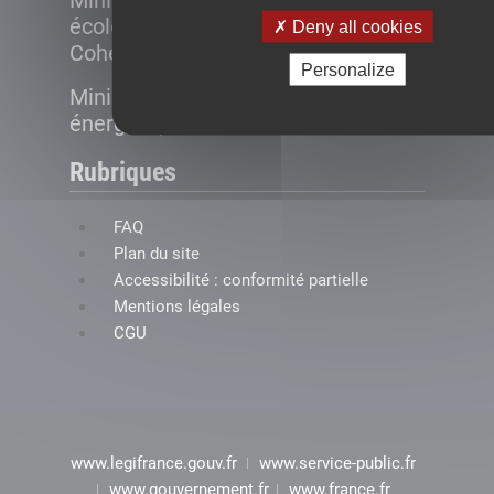
Ministère de la Transition
écologique et de la
Deny all cookies
Cohésion des territoires
Personalize
Ministère de la Transition
énergétique
Rubriques
FAQ
Plan du site
Accessibilité : conformité partielle
Mentions légales
CGU
www.legifrance.gouv.fr
www.service-public.fr
www.gouvernement.fr
www.france.fr