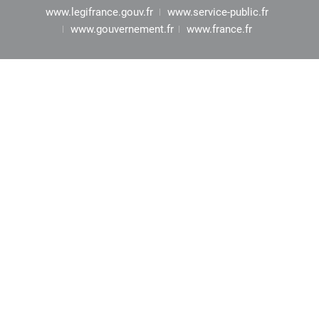
www.legifrance.gouv.fr
www.service-public.fr
www.gouvernement.fr
www.france.fr