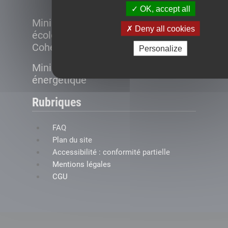
OK, accept all
Ministère de la Transition
Deny all cookies
écologique et de la
Cohésion des territoires
Personalize
Ministère de la Transition
énergétique
Rubriques
FAQ
Plan du site
Accessibilité : conformité partielle
Mentions légales
CGU