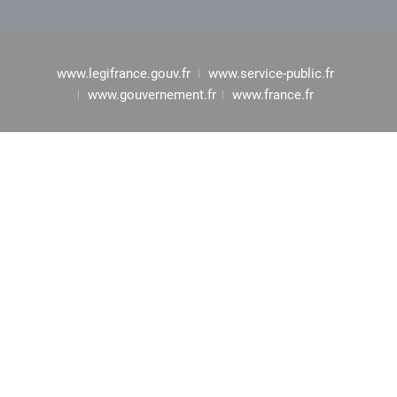
www.legifrance.gouv.fr
www.service-public.fr
www.gouvernement.fr
www.france.fr