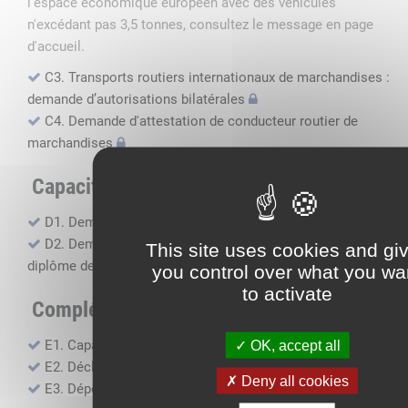
l'espace économique européen avec des véhicules
n'excédant pas 3,5 tonnes, consultez le message en page
d'accueil.
C3. Transports routiers internationaux de marchandises :
demande d’autorisations bilatérales
C4. Demande d'attestation de conducteur routier de
marchandises
Capacité professionnelle
D1. Demande d’attestation de capacité professionnelle
D2. Demande de certificat attestant l'obtention du
This site uses cookies and gi
diplôme de capacité professionnelle
you control over what you wa
to activate
Compléments, suivi financier
E1. Capacité financière
OK, accept all
E2. Déclaration de sous-traitance
Deny all cookies
E3. Dépôt des comptes annuels