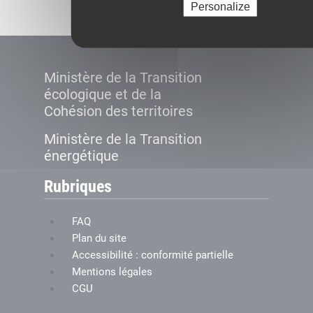
Personalize
Ministère de la Transition
écologique et de la
Cohésion des territoires
Ministère de la Transition
énergétique
Rubriques
FAQ
Plan du site
Accessibilité : conformité partielle
Mentions légales
CGU