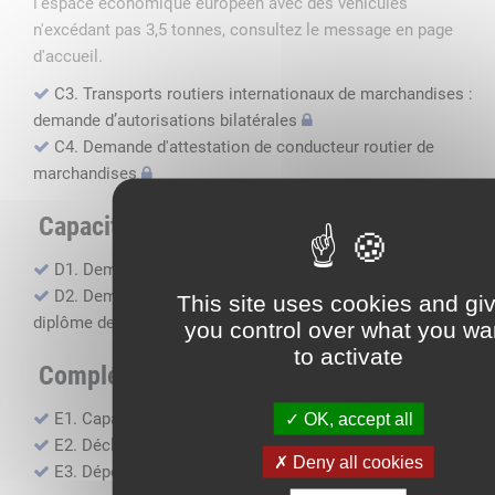
l'espace économique européen avec des véhicules
n'excédant pas 3,5 tonnes, consultez le message en page
d'accueil.
C3. Transports routiers internationaux de marchandises :
demande d’autorisations bilatérales
C4. Demande d'attestation de conducteur routier de
marchandises
Capacité professionnelle
D1. Demande d’attestation de capacité professionnelle
D2. Demande de certificat attestant l'obtention du
This site uses cookies and gi
diplôme de capacité professionnelle
you control over what you wa
to activate
Compléments, suivi financier
E1. Capacité financière
OK, accept all
E2. Déclaration de sous-traitance
Deny all cookies
E3. Dépôt des comptes annuels