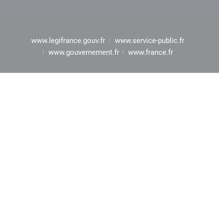
www.legifrance.gouv.fr
www.service-public.fr
www.gouvernement.fr
www.france.fr