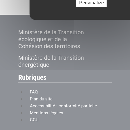
Personalize
Ministère de la Transition
écologique et de la
Cohésion des territoires
Ministère de la Transition
énergétique
Rubriques
FAQ
Plan du site
Accessibilité : conformité partielle
Mentions légales
CGU