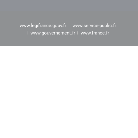
www.legifrance.gouv.fr
www.service-public.fr
www.gouvernement.fr
www.france.fr