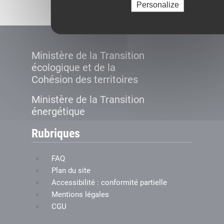
Personalize
Ministère de la Transition
écologique et de la
Cohésion des territoires
Ministère de la Transition
énergétique
Rubriques
FAQ
Plan du site
Accessibilité : conformité partielle
Mentions légales
CGU