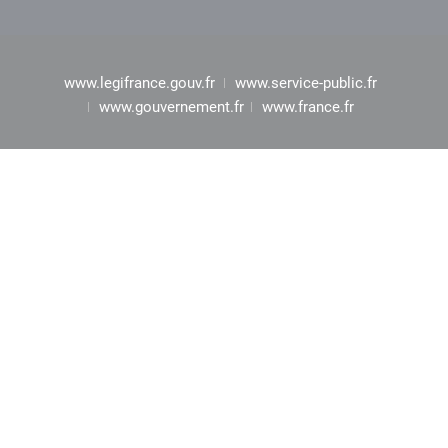
www.legifrance.gouv.fr
www.service-public.fr
www.gouvernement.fr
www.france.fr