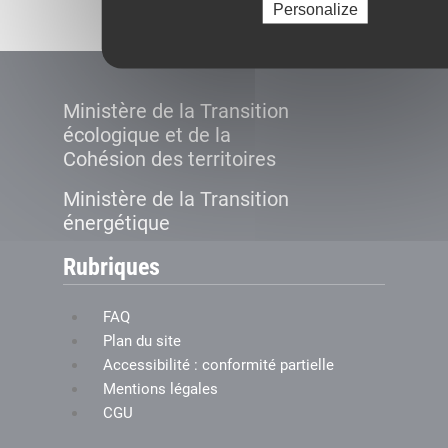
Personalize
Ministère de la Transition
écologique et de la
Cohésion des territoires
Ministère de la Transition
énergétique
Rubriques
FAQ
Plan du site
Accessibilité : conformité partielle
Mentions légales
CGU