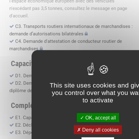
l'espace économique européen avec des véhicules
n'excédant pas 3,5 tonnes, consultez le message en page
d'accueil.
C3. Transports routiers internationaux de marchandises :
demande d’autorisations bilatérales
C4. Demande d'attestation de conducteur routier de
marchandises
Capacité professionnelle
D1. Demande d’attestation de capacité professionnelle
D2. Demande de certificat attestant l'obtention du
This site uses cookies and gi
diplôme de capacité professionnelle
you control over what you wa
to activate
Compléments, suivi financier
E1. Capacité financière
OK, accept all
E2. Déclaration de sous-traitance
Deny all cookies
E3. Dépôt des comptes annuels