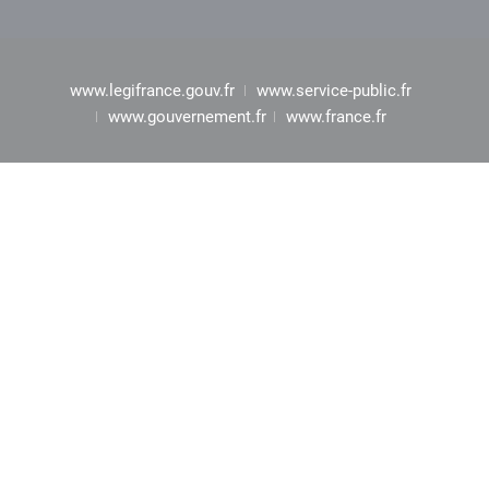
www.legifrance.gouv.fr
www.service-public.fr
www.gouvernement.fr
www.france.fr