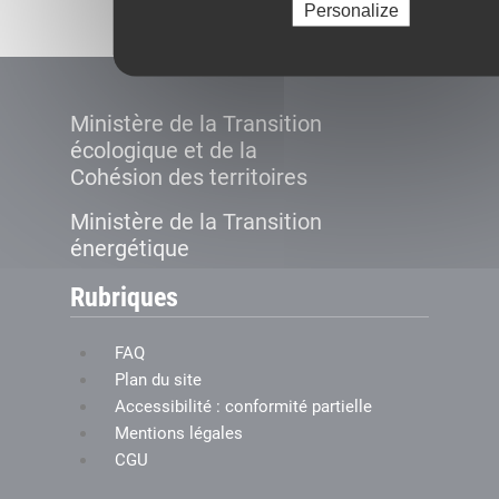
Personalize
Ministère de la Transition
écologique et de la
Cohésion des territoires
Ministère de la Transition
énergétique
Rubriques
FAQ
Plan du site
Accessibilité : conformité partielle
Mentions légales
CGU