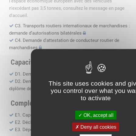
l'espace économique européen avec des véhicules
n'excédant pas 3,5 tonnes, consultez le message en page
d'accueil.
C3. Transports routiers internationaux de marchandises :
demande d’autorisations bilatérales
C4. Demande d'attestation de conducteur routier de
marchandises
Capacité professionnelle
D1. Demande d’attestation de capacité professionnelle
D2. Demande de certificat attestant l'obtention du
This site uses cookies and gi
diplôme de capacité professionnelle
you control over what you wa
to activate
Compléments, suivi financier
E1. Capacité financière
OK, accept all
E2. Déclaration de sous-traitance
Deny all cookies
E3. Dépôt des comptes annuels