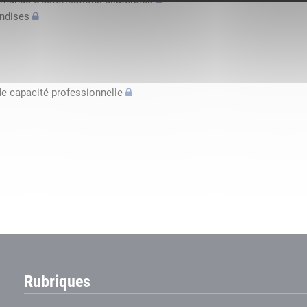
mande d’autorisations bilatérales
andises
de capacité professionnelle
Rubriques