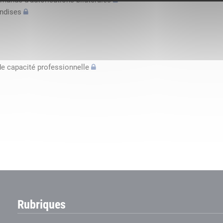
mande d’autorisations bilatérales
andises
de capacité professionnelle
Rubriques