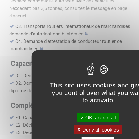
l'espace économique européen avec des véhicules
n'excédant pas 3,5 tonnes, consultez le message en page
d'accueil.
C3. Transports routiers internationaux de marchandises :
demande d’autorisations bilatérales
C4. Demande d'attestation de conducteur routier de
marchandises
Capacité professionnelle
D1. Demande d’attestation de capacité professionnelle
D2. Demande de certificat attestant l'obtention du
This site uses cookies and gi
diplôme de capacité professionnelle
you control over what you wa
to activate
Compléments, suivi financier
E1. Capacité financière
OK, accept all
E2. Déclaration de sous-traitance
Deny all cookies
E3. Dépôt des comptes annuels