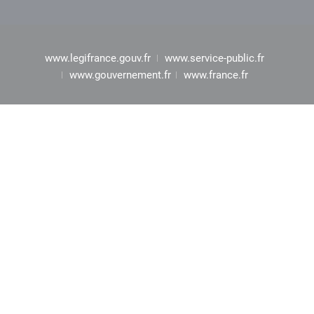
www.legifrance.gouv.fr
www.service-public.fr
www.gouvernement.fr
www.france.fr