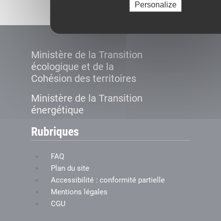
Personalize
Ministère de la Transition
écologique et de la
Cohésion des territoires
Ministère de la Transition
énergétique
Rubriques
FAQ
Plan du site
Accessibilité : conformité partielle
Mentions légales
CGU