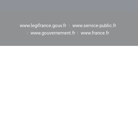
www.legifrance.gouv.fr
www.service-public.fr
www.gouvernement.fr
www.france.fr