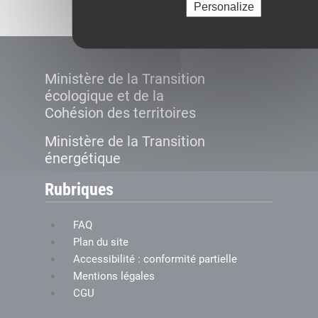
Personalize
Ministère de la Transition
écologique et de la
Cohésion des territoires
Ministère de la Transition
énergétique
Rubriques
FAQ
Plan du site
Accessibilité : conformité partielle
Mentions légales
CGU