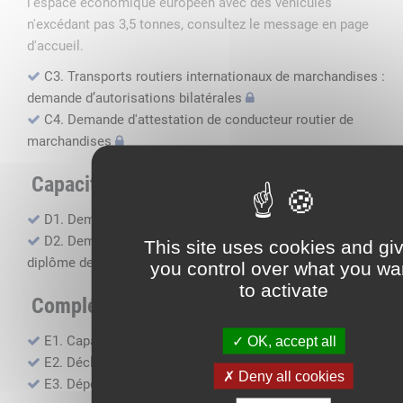
l'espace économique européen avec des véhicules
n'excédant pas 3,5 tonnes, consultez le message en page
d'accueil.
C3. Transports routiers internationaux de marchandises :
demande d’autorisations bilatérales
C4. Demande d'attestation de conducteur routier de
marchandises
Capacité professionnelle
D1. Demande d’attestation de capacité professionnelle
D2. Demande de certificat attestant l'obtention du
This site uses cookies and gi
diplôme de capacité professionnelle
you control over what you wa
to activate
Compléments, suivi financier
E1. Capacité financière
OK, accept all
E2. Déclaration de sous-traitance
Deny all cookies
E3. Dépôt des comptes annuels