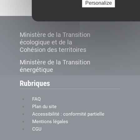
Personalize
Ministère de la Transition
écologique et de la
Cohésion des territoires
Ministère de la Transition
énergétique
Rubriques
FAQ
Plan du site
Accessibilité : conformité partielle
Mentions légales
CGU