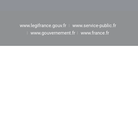
www.legifrance.gouv.fr
www.service-public.fr
www.gouvernement.fr
www.france.fr