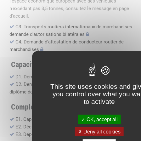
l'espace économique européen avec des véhicules
n'excédant pas 3,5 tonnes, consultez le message en page
d'accueil.
C3. Transports routiers internationaux de marchandises :
demande d’autorisations bilatérales
C4. Demande d'attestation de conducteur routier de
marchandises
Capacité professionnelle
D1. Demande d’attestation de capacité professionnelle
D2. Demande de certificat attestant l'obtention du
This site uses cookies and gi
diplôme de capacité professionnelle
you control over what you wa
to activate
Compléments, suivi financier
E1. Capacité financière
OK, accept all
E2. Déclaration de sous-traitance
Deny all cookies
E3. Dépôt des comptes annuels