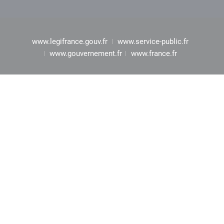
www.legifrance.gouv.fr
www.service-public.fr
www.gouvernement.fr
www.france.fr