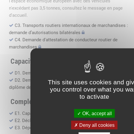
l'espace économique européen avec des véhicules
n'excédant pas 3,5 tonnes, consultez le message en page
d'accueil.
C3. Transports routiers internationaux de marchandises :
demande d’autorisations bilatérales
C4. Demande d'attestation de conducteur routier de
marchandises
Capacité professionnelle
D1. Demande d’attestation de capacité professionnelle
D2. Demande de certificat attestant l'obtention du
This site uses cookies and gi
diplôme de capacité professionnelle
you control over what you wa
to activate
Compléments, suivi financier
E1. Capacité financière
OK, accept all
E2. Déclaration de sous-traitance
Deny all cookies
E3. Dépôt des comptes annuels