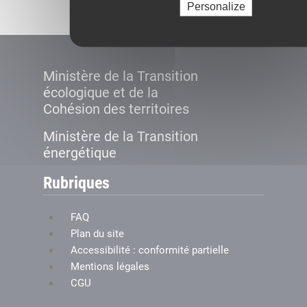
Personalize
Ministère de la Transition
écologique et de la
Cohésion des territoires
Ministère de la Transition
énergétique
Rubriques
FAQ
Plan du site
Accessibilité : conformité partielle
Mentions légales
CGU