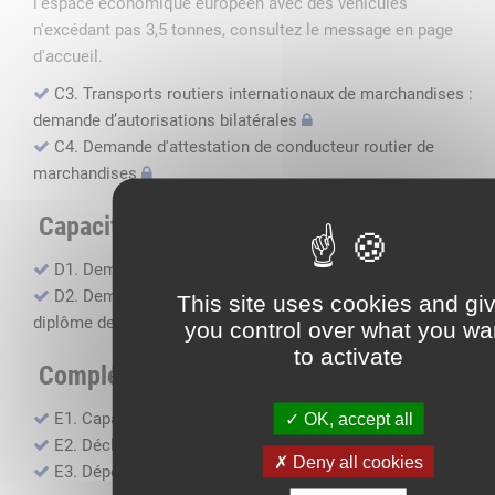
l'espace économique européen avec des véhicules
n'excédant pas 3,5 tonnes, consultez le message en page
d'accueil.
C3. Transports routiers internationaux de marchandises :
demande d’autorisations bilatérales
C4. Demande d'attestation de conducteur routier de
marchandises
Capacité professionnelle
D1. Demande d’attestation de capacité professionnelle
D2. Demande de certificat attestant l'obtention du
This site uses cookies and gi
diplôme de capacité professionnelle
you control over what you wa
to activate
Compléments, suivi financier
E1. Capacité financière
OK, accept all
E2. Déclaration de sous-traitance
Deny all cookies
E3. Dépôt des comptes annuels