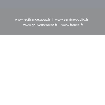
www.legifrance.gouv.fr
www.service-public.fr
www.gouvernement.fr
www.france.fr