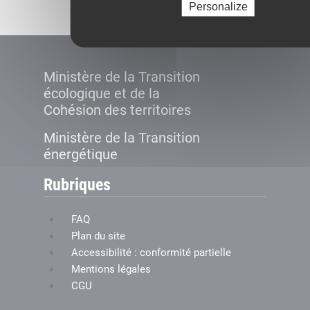
Personalize
Ministère de la Transition
écologique et de la
Cohésion des territoires
Ministère de la Transition
énergétique
Rubriques
FAQ
Plan du site
Accessibilité : conformité partielle
Mentions légales
CGU