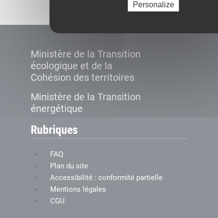
Personalize
Ministère de la Transition
écologique et de la
Cohésion des territoires
Ministère de la Transition
énergétique
Rubriques
FAQ
Plan du site
Accessibilité : conformité partielle
Mentions légales
CGU