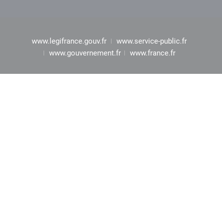
www.legifrance.gouv.fr
www.service-public.fr
www.gouvernement.fr
www.france.fr