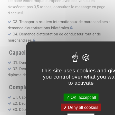
l'espace économique européen avec des véhicules
n'excédant pas 3,5 tonnes, consultez le message en page
d'accueil.
C3. Transports routiers internationaux de marchandises :
demande d’autorisations bilatérales
C4. Demande d'attestation de conducteur routier de
marchandises
Capacité professionnelle
D1. Demande d’attestation de capacité professionnelle
D2. Demande de certificat attestant l'obtention du
This site uses cookies and gi
diplôme de capacité professionnelle
you control over what you wa
to activate
Compléments, suivi financier
E1. Capacité financière
OK, accept all
E2. Déclaration de sous-traitance
Deny all cookies
E3. Dépôt des comptes annuels