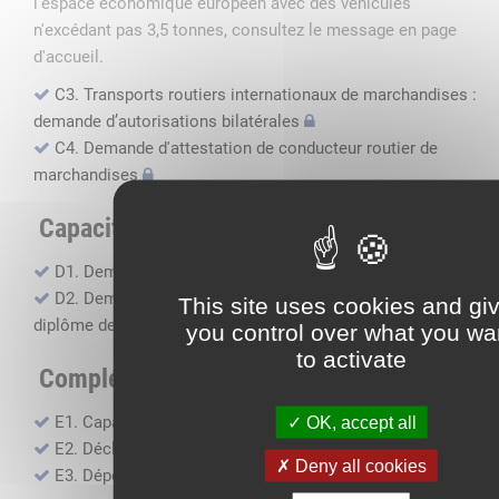
l'espace économique européen avec des véhicules
n'excédant pas 3,5 tonnes, consultez le message en page
d'accueil.
C3. Transports routiers internationaux de marchandises :
demande d’autorisations bilatérales
C4. Demande d'attestation de conducteur routier de
marchandises
Capacité professionnelle
D1. Demande d’attestation de capacité professionnelle
D2. Demande de certificat attestant l'obtention du
This site uses cookies and gi
diplôme de capacité professionnelle
you control over what you wa
to activate
Compléments, suivi financier
E1. Capacité financière
OK, accept all
E2. Déclaration de sous-traitance
Deny all cookies
E3. Dépôt des comptes annuels