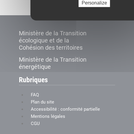
Personalize
Ministère de la Transition
écologique et de la
Cohésion des territoires
Ministère de la Transition
énergétique
Rubriques
FAQ
Plan du site
Accessibilité : conformité partielle
Mentions légales
CGU