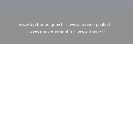
www.legifrance.gouv.fr
www.service-public.fr
www.gouvernement.fr
www.france.fr