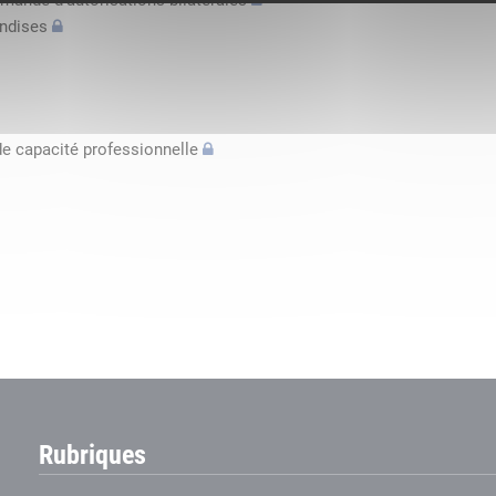
mande d’autorisations bilatérales
andises
de capacité professionnelle
Rubriques