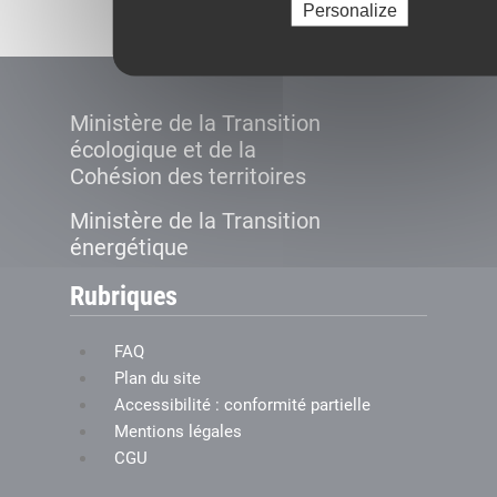
Personalize
Ministère de la Transition
écologique et de la
Cohésion des territoires
Ministère de la Transition
énergétique
Rubriques
FAQ
Plan du site
Accessibilité : conformité partielle
Mentions légales
CGU