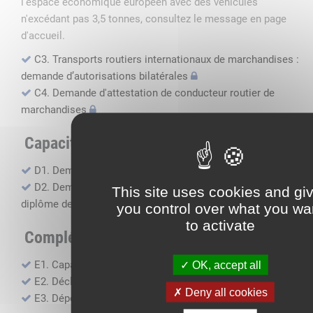
l'espace économique européen avec des véhicules
n'excédant pas 3,5 tonnes, consultez le message en page
d'accueil.
C3. Transports routiers internationaux de marchandises :
demande d’autorisations bilatérales
C4. Demande d'attestation de conducteur routier de
marchandises
Capacité professionnelle
D1. Demande d’attestation de capacité professionnelle
D2. Demande de certificat attestant l'obtention du
This site uses cookies and gi
diplôme de capacité professionnelle
you control over what you wa
to activate
Compléments, suivi financier
E1. Capacité financière
OK, accept all
E2. Déclaration de sous-traitance
Deny all cookies
E3. Dépôt des comptes annuels