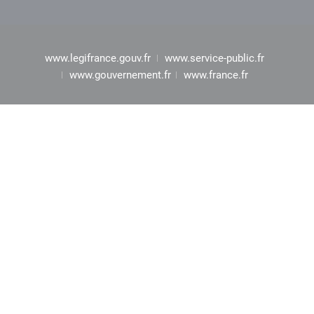
www.legifrance.gouv.fr
www.service-public.fr
www.gouvernement.fr
www.france.fr