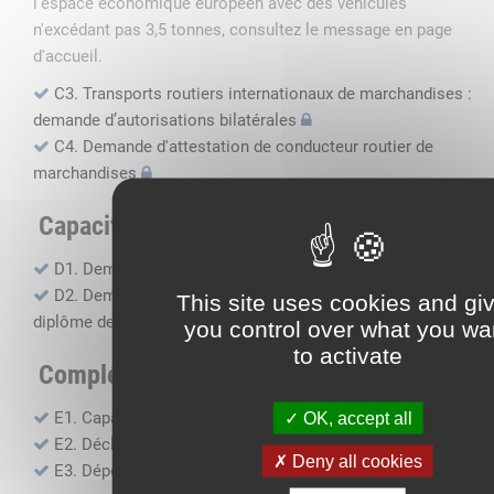
l'espace économique européen avec des véhicules
n'excédant pas 3,5 tonnes, consultez le message en page
d'accueil.
C3. Transports routiers internationaux de marchandises :
demande d’autorisations bilatérales
C4. Demande d'attestation de conducteur routier de
marchandises
Capacité professionnelle
D1. Demande d’attestation de capacité professionnelle
D2. Demande de certificat attestant l'obtention du
This site uses cookies and gi
diplôme de capacité professionnelle
you control over what you wa
to activate
Compléments, suivi financier
E1. Capacité financière
OK, accept all
E2. Déclaration de sous-traitance
Deny all cookies
E3. Dépôt des comptes annuels