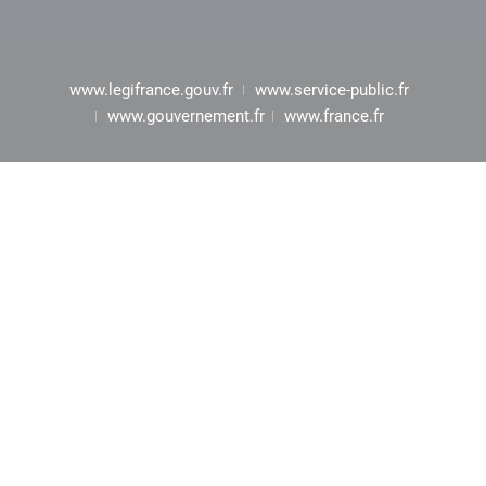
www.legifrance.gouv.fr
www.service-public.fr
www.gouvernement.fr
www.france.fr