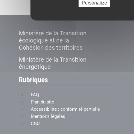
Personalize
Ministère de la Transition
écologique et de la
Cohésion des territoires
Ministère de la Transition
énergétique
Rubriques
FAQ
Plan du site
Accessibilité : conformité partielle
Mentions légales
CGU