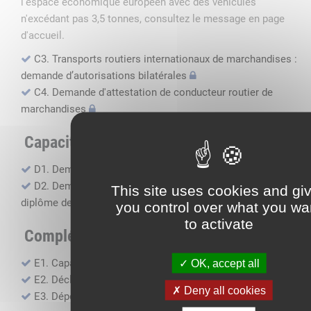
l'espace économique européen avec des véhicules
n'excédant pas 3,5 tonnes, consultez le message en page
d'accueil.
C3. Transports routiers internationaux de marchandises :
demande d’autorisations bilatérales
C4. Demande d'attestation de conducteur routier de
marchandises
Capacité professionnelle
D1. Demande d’attestation de capacité professionnelle
D2. Demande de certificat attestant l'obtention du
This site uses cookies and gi
diplôme de capacité professionnelle
you control over what you wa
to activate
Compléments, suivi financier
E1. Capacité financière
OK, accept all
E2. Déclaration de sous-traitance
Deny all cookies
E3. Dépôt des comptes annuels