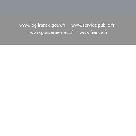
www.legifrance.gouv.fr
www.service-public.fr
www.gouvernement.fr
www.france.fr