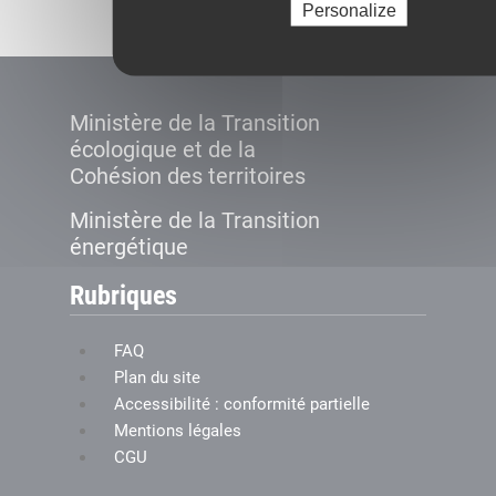
Personalize
Ministère de la Transition
écologique et de la
Cohésion des territoires
Ministère de la Transition
énergétique
Rubriques
FAQ
Plan du site
Accessibilité : conformité partielle
Mentions légales
CGU